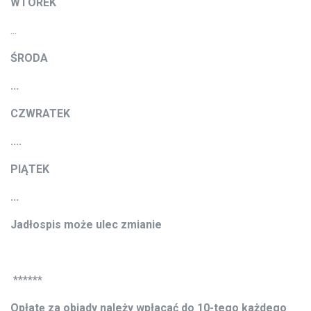
WTOREK
...
ŚRODA
...
CZWRATEK
....
PIĄTEK
...
Jadłospis może ulec zmianie
******
Opłatę za obiady należy wpłacać do 10-tego każdego