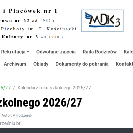
Rekrutacja
Odwołane zajęcia
Rada Rodziców
Kal
Archiwum
Obiady
Dokumenty do pobrania
Kontak
26/27
Kalendarz roku szkolnego 2026/27
zkolnego 2026/27
, Autor:
A.Podżerek
rześniu br.